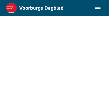
Voorburgs Dagblad
085-0430577
Lokaal
Den Haag & Regio
Landelijk
Columns
Sport