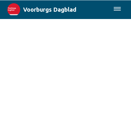
Voorburgs Dagblad
085-0430577
Lokaal
Den Haag & Regio
Landelijk
Columns
Sport