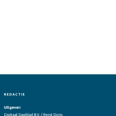
REDACTIE
Uitgever:
Digitaal Dagblad B.V. / René Dons