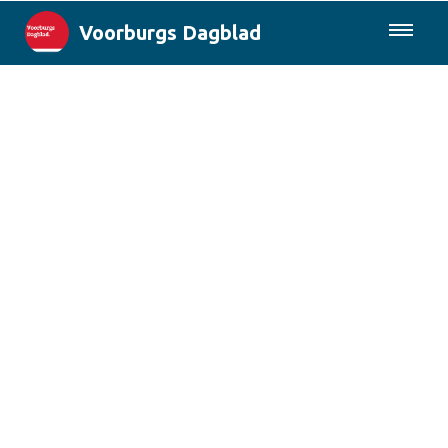
Voorburgs Dagblad
085-0430577
Lokaal
Den Haag & Regio
Landelijk
Columns
Sport