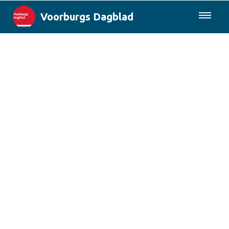
Voorburgs Dagblad
085-0430577
Lokaal
Den Haag & Regio
Landelijk
Columns
Sport