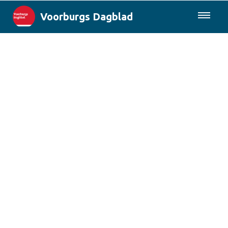
Voorburgs Dagblad
085-0430577
Lokaal
Den Haag & Regio
Landelijk
Columns
Sport