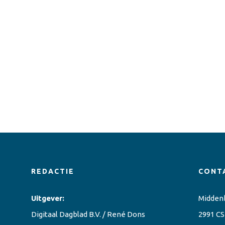
REDACTIE
CONT
Uitgever:
Midden
Digitaal Dagblad B.V. / René Dons
2991 CS