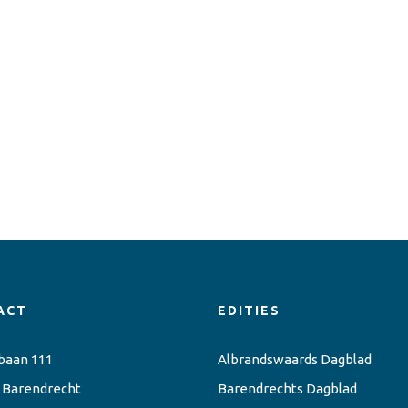
ACT
EDITIES
baan 111
Albrandswaards Dagblad
 Barendrecht
Barendrechts Dagblad