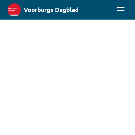
Voorburgs Dagblad
085-0430577
Lokaal
Den Haag & Regio
Landelijk
Columns
Sport