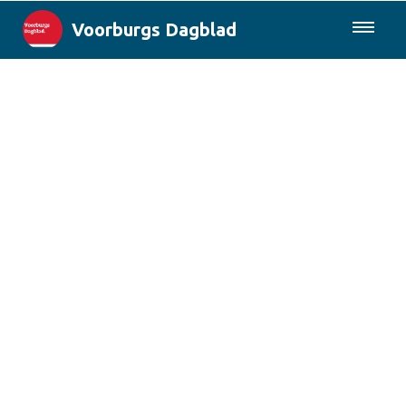
Voorburgs Dagblad
085-0430577
Lokaal
Den Haag & Regio
Landelijk
Columns
Sport