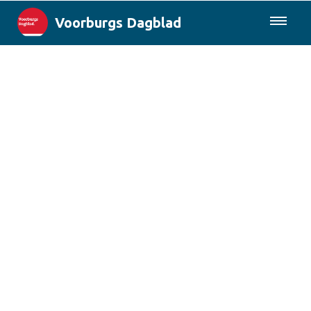
Voorburgs Dagblad
085-0430577
Lokaal
Den Haag & Regio
Landelijk
Columns
Sport