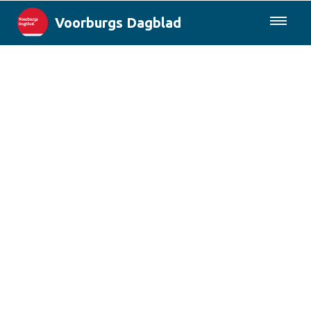
Voorburgs Dagblad
085-0430577
Lokaal
Den Haag & Regio
Landelijk
Columns
Sport