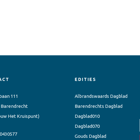
ACT
EDITIES
baan 111
Albrandswaards Dagblad
 Barendrecht
Barendrechts Dagblad
ouw Het Kruispunt)
Dagblad010
Dagblad070
0430577
Gouds Dagblad