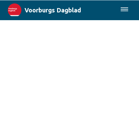
Voorburgs Dagblad
085-0430577
Lokaal
Den Haag & Regio
Landelijk
Columns
Sport