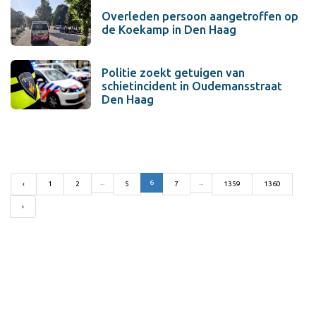
Overleden persoon aangetroffen op
de Koekamp in Den Haag
Politie zoekt getuigen van
schietincident in Oudemansstraat
Den Haag
...
6
...
‹
1
2
5
7
1359
1360
›