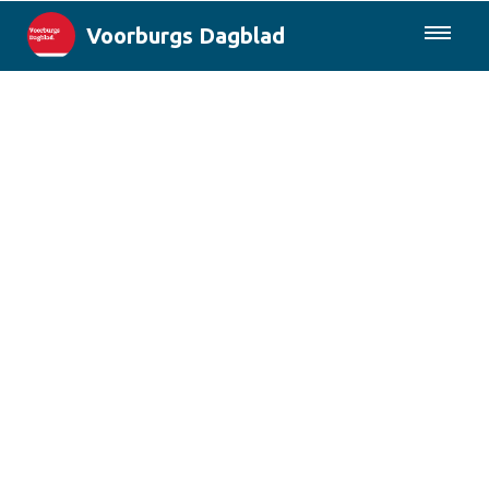
Voorburgs Dagblad
085-0430577
Lokaal
Den Haag & Regio
Landelijk
Columns
Sport