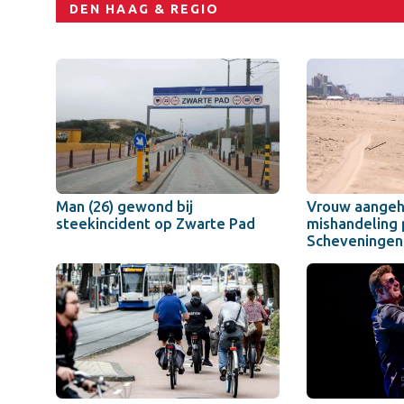
DEN HAAG & REGIO
Man (26) gewond bij
Vrouw aangeh
steekincident op Zwarte Pad
mishandeling 
Scheveningen