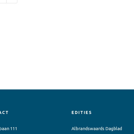
ACT
EDITIES
baan 111
Albrandswaards Dagblad