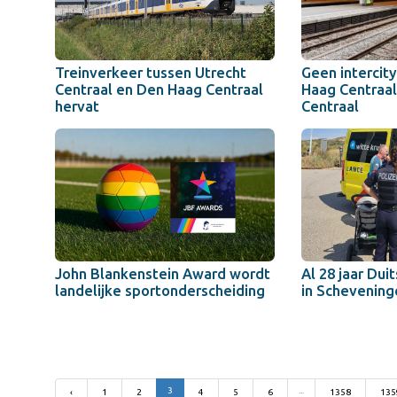
Treinverkeer tussen Utrecht
Geen intercit
Centraal en Den Haag Centraal
Haag Centraal
hervat
Centraal
John Blankenstein Award wordt
Al 28 jaar Dui
landelijke sportonderscheiding
in Schevening
3
...
‹
1
2
4
5
6
1358
135