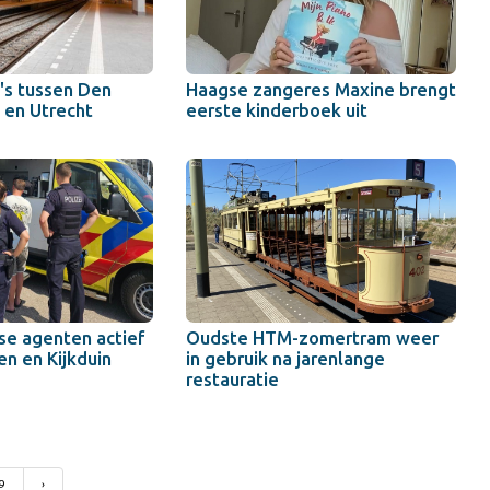
y's tussen Den
Haagse zangeres Maxine brengt
 en Utrecht
eerste kinderboek uit
tse agenten actief
Oudste HTM-zomertram weer
en en Kijkduin
in gebruik na jarenlange
restauratie
9
›