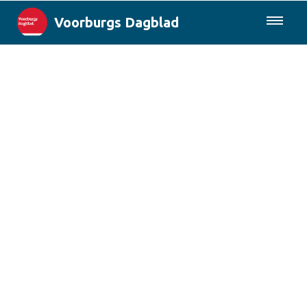
Voorburgs Dagblad
085-0430577
Lokaal
Den Haag & Regio
Landelijk
Columns
Sport