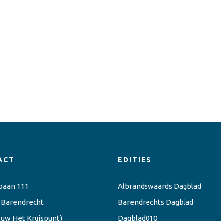
ACT
EDITIES
baan 111
Albrandswaards Dagblad
 Barendrecht
Barendrechts Dagblad
ouw Het Kruispunt)
Dagblad010