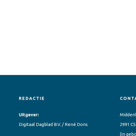
REDACTIE
CONT
Uitgever:
Midden
Digitaal Dagblad B.V. / René Dons
2991 CS
(in geb