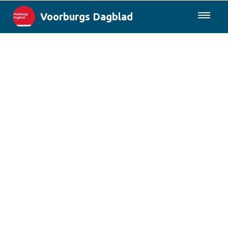
Voorburgs Dagblad
085-0430577
Lokaal
Den Haag & Regio
Landelijk
Columns
Sport