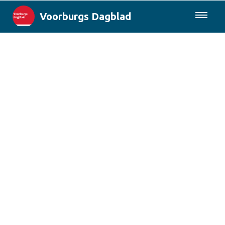
Voorburgs Dagblad
085-0430577
Lokaal
Den Haag & Regio
Landelijk
Columns
Sport