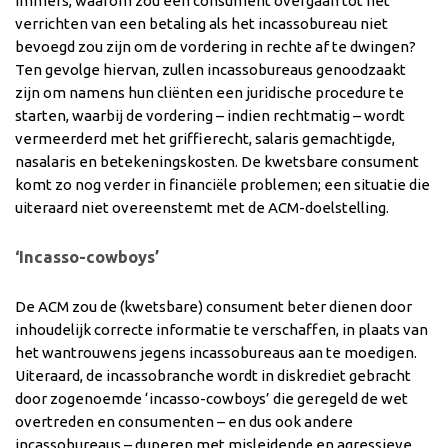
Immers, waarom zou een consument overgaan tot het
verrichten van een betaling als het incassobureau niet
bevoegd zou zijn om de vordering in rechte af te dwingen?
Ten gevolge hiervan, zullen incassobureaus genoodzaakt
zijn om namens hun cliënten een juridische procedure te
starten, waarbij de vordering – indien rechtmatig – wordt
vermeerderd met het griffierecht, salaris gemachtigde,
nasalaris en betekeningskosten. De kwetsbare consument
komt zo nog verder in financiële problemen; een situatie die
uiteraard niet overeenstemt met de ACM-doelstelling.
‘Incasso-cowboys’
De ACM zou de (kwetsbare) consument beter dienen door
inhoudelijk correcte informatie te verschaffen, in plaats van
het wantrouwens jegens incassobureaus aan te moedigen.
Uiteraard, de incassobranche wordt in diskrediet gebracht
door zogenoemde ‘incasso-cowboys’ die geregeld de wet
overtreden en consumenten – en dus ook andere
incassobureaus – duperen met misleidende en agressieve