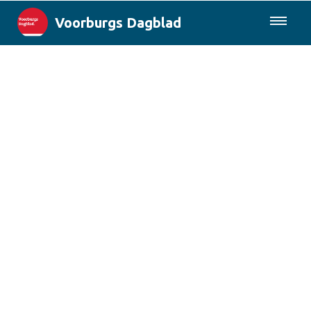
Voorburgs Dagblad
085-0430577
Lokaal
Den Haag & Regio
Landelijk
Columns
Sport