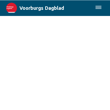
Voorburgs Dagblad
085-0430577
Lokaal
Den Haag & Regio
Landelijk
Columns
Sport