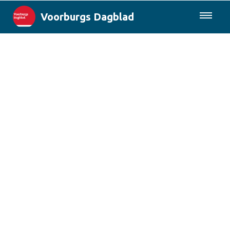
Voorburgs Dagblad
085-0430577
Lokaal
Den Haag & Regio
Landelijk
Columns
Sport