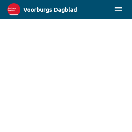
Voorburgs Dagblad
085-0430577
Lokaal
Den Haag & Regio
Landelijk
Columns
Sport