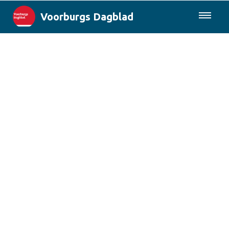
Voorburgs Dagblad
085-0430577
Lokaal
Den Haag & Regio
Landelijk
Columns
Sport