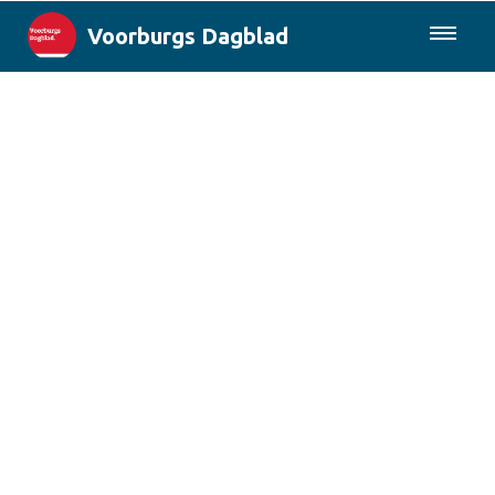
Voorburgs Dagblad
085-0430577
Lokaal
Den Haag & Regio
Landelijk
Columns
Sport