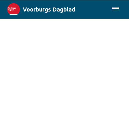
Voorburgs Dagblad
085-0430577
Lokaal
Den Haag & Regio
Landelijk
Columns
Sport