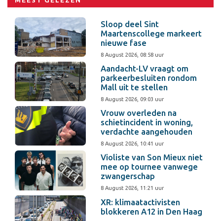
MEEST GELEZEN
Sloop deel Sint
Maartenscollege markeert
nieuwe fase
8 August 2026, 08:58 uur
Aandacht-LV vraagt om
parkeerbesluiten rondom
Mall uit te stellen
8 August 2026, 09:03 uur
Vrouw overleden na
schietincident in woning,
verdachte aangehouden
8 August 2026, 10:41 uur
Violiste van Son Mieux niet
mee op tournee vanwege
zwangerschap
8 August 2026, 11:21 uur
XR: klimaatactivisten
blokkeren A12 in Den Haag