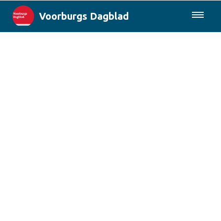
Voorburgs Dagblad
085-0430577
Lokaal
Den Haag & Regio
Landelijk
Columns
Sport