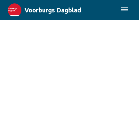
Voorburgs Dagblad
085-0430577
Lokaal
Den Haag & Regio
Landelijk
Columns
Sport