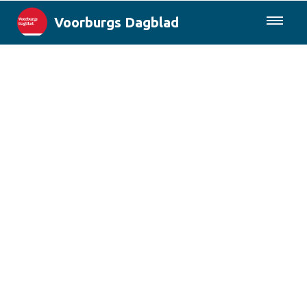
Voorburgs Dagblad
085-0430577
Lokaal
Den Haag & Regio
Landelijk
Columns
Sport