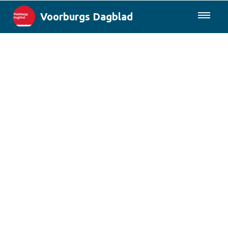
Voorburgs Dagblad
085-0430577
Lokaal
Den Haag & Regio
Landelijk
Columns
Sport