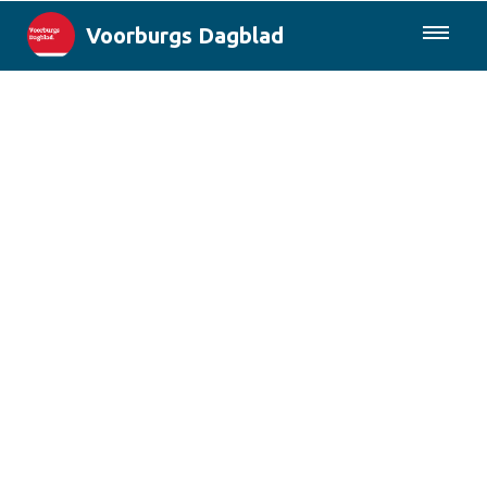
Voorburgs Dagblad
085-0430577
Lokaal
Den Haag & Regio
Landelijk
Columns
Sport