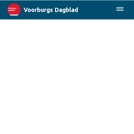
Voorburgs Dagblad
085-0430577
Lokaal
Den Haag & Regio
Landelijk
Columns
Sport