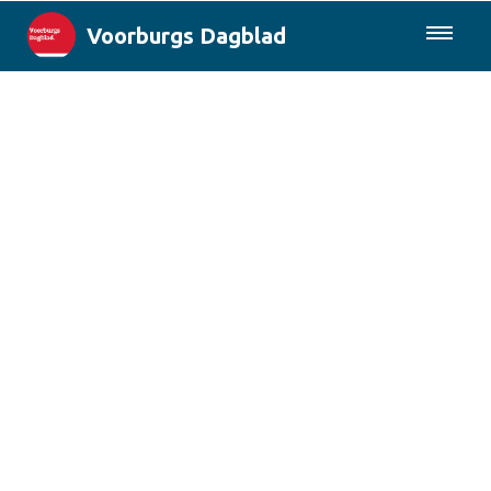
Voorburgs Dagblad
085-0430577
Lokaal
Den Haag & Regio
Landelijk
Columns
Sport