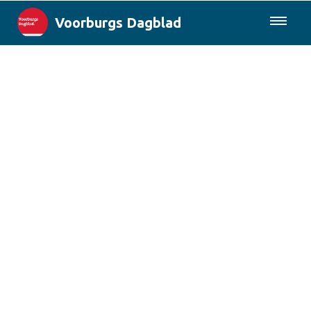
Voorburgs Dagblad
085-0430577
Lokaal
Den Haag & Regio
Landelijk
Columns
Sport