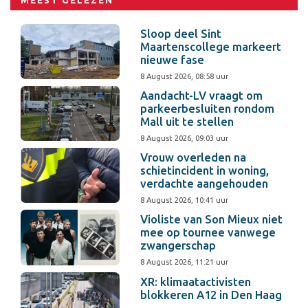
MEEST GELEZEN
Sloop deel Sint
Maartenscollege markeert
nieuwe fase
8 August 2026, 08:58 uur
Aandacht-LV vraagt om
parkeerbesluiten rondom
Mall uit te stellen
8 August 2026, 09:03 uur
Vrouw overleden na
schietincident in woning,
verdachte aangehouden
8 August 2026, 10:41 uur
Violiste van Son Mieux niet
mee op tournee vanwege
zwangerschap
8 August 2026, 11:21 uur
XR: klimaatactivisten
blokkeren A12 in Den Haag