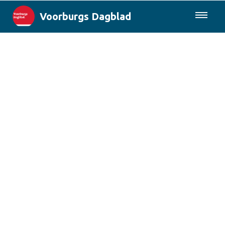
Voorburgs Dagblad
085-0430577
Lokaal
Den Haag & Regio
Landelijk
Columns
Sport