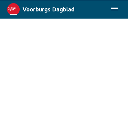
Voorburgs Dagblad
085-0430577
Lokaal
Den Haag & Regio
Landelijk
Columns
Sport