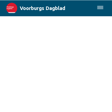
Voorburgs Dagblad
085-0430577
Lokaal
Den Haag & Regio
Landelijk
Columns
Sport