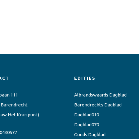
ACT
EDITIES
baan 111
Albrandswaards Dagblad
 Barendrecht
Barendrechts Dagblad
ouw Het Kruispunt)
Dagblad010
Dagblad070
0430577
Gouds Dagblad