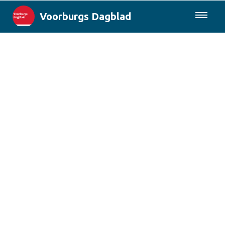
Voorburgs Dagblad
085-0430577
Lokaal
Den Haag & Regio
Landelijk
Columns
Sport